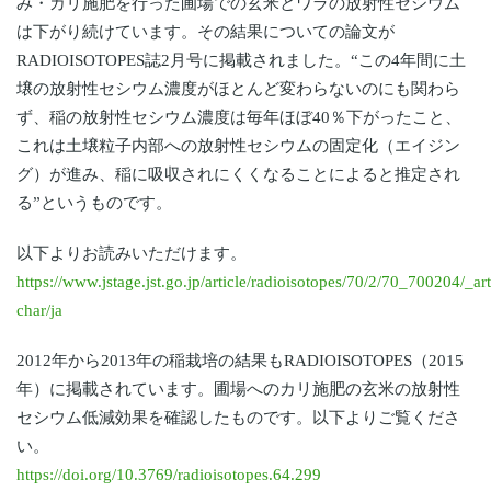
み・カリ施肥を行った圃場での玄米とワラの放射性セシウム
は下がり続けています。その結果についての論文が
RADIOISOTOPES誌2月号に掲載されました。“この4年間に土
壌の放射性セシウム濃度がほとんど変わらないのにも関わら
ず、稲の放射性セシウム濃度は毎年ほぼ40％下がったこと、
これは土壌粒子内部への放射性セシウムの固定化（エイジン
グ）が進み、稲に吸収されにくくなることによると推定され
る”というものです。
以下よりお読みいただけます。
https://www.jstage.jst.go.jp/article/radioisotopes/70/2/70_700204/_art
char/ja
2012年から2013年の稲栽培の結果もRADIOISOTOPES（2015
年）に掲載されています。圃場へのカリ施肥の玄米の放射性
セシウム低減効果を確認したものです。以下よりご覧くださ
い。
https://doi.org/10.3769/radioisotopes.64.299