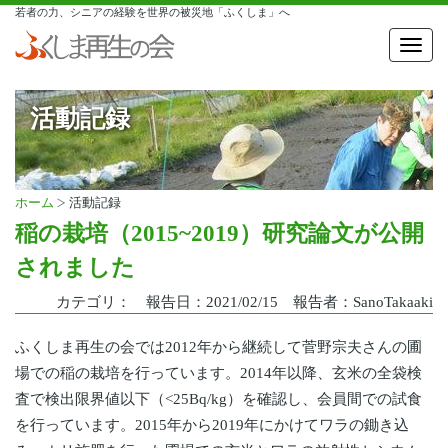
若者の力、シニアの経験を世界の被災地「ふくしま」へ
Toggl
navig
活動記録
ホーム
活動記録
稲の栽培（2015~2019）研究論文が公開
されました
カテゴリ： 報告日：2021/02/15 報告者：SanoTakaaki
ふくしま再生の会では2012年から継続して菅野宗夫さんの圃
場での稲の栽培を行っています。2014年以降、玄米の全袋検
査で検出限界値以下（<25Bq/kg）を確認し、会員間での試食
を行っています。2015年から2019年にかけてワラの鋤き込