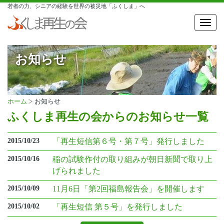
若者の力、シニアの経験を世界の被災地「ふくしま」へ
Toggl
navig
お知らせ
ホーム
お知らせ
ふくしま再生の会からのお知らせ一覧
2015/10/23
「再生短信第６号・第７号」発行しました
2015/10/16
稲の試験作付の取り組みが朝日新聞で取り上
げられました
2015/10/09
11月6日「第2回福島報告会」を開催します
2015/10/02
「再生短信 第５号」を発行しました