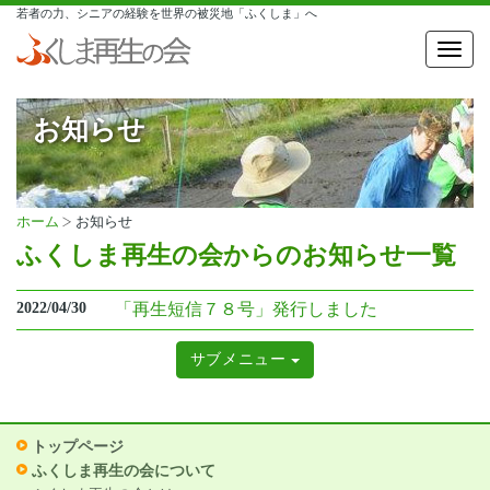
若者の力、シニアの経験を世界の被災地「ふくしま」へ
Toggl
navig
お知らせ
ホーム
お知らせ
ふくしま再生の会からのお知らせ一覧
2022/04/30
「再生短信７８号」発行しました
サブメニュー
トップページ
ふくしま再生の会について