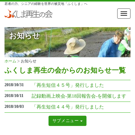
若者の力、シニアの経験を世界の被災地「ふくしま」へ
Toggl
navig
お知らせ
ホーム
お知らせ
ふくしま再生の会からのお知らせ一覧
2018/10/31
「再生短信４５号」発行しました
2018/10/11
記録動画上映会-第18回報告会-を開催します
2018/10/03
「再生短信４４号」発行しました
サブメニュー