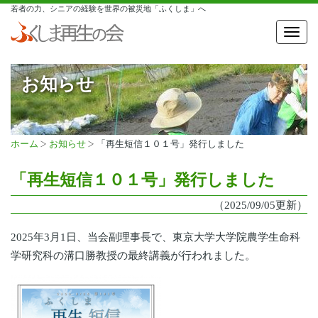
若者の力、シニアの経験を世界の被災地「ふくしま」へ
Toggl
navig
お知らせ
ホーム
お知らせ
「再生短信１０１号」発行しました
「再生短信１０１号」発行しました
（2025/09/05更新）
2025年3月1日、当会副理事長で、東京大学大学院農学生命科
学研究科の溝口勝教授の最終講義が行われました。