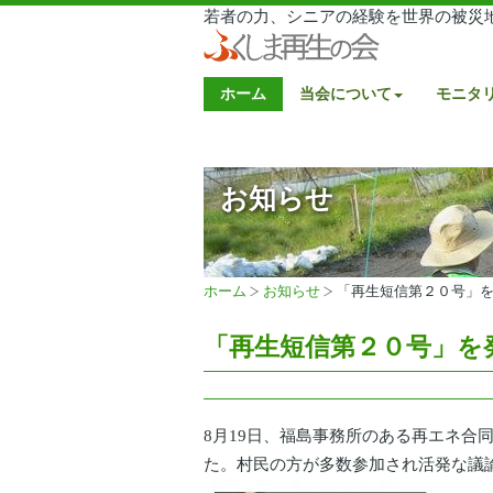
若者の力、シニアの経験を世界の被災
ホーム
当会について
モニタ
お知らせ
ホーム
お知らせ
「再生短信第２０号」
「再生短信第２０号」を
8月19日、福島事務所のある再エネ合
た。村民の方が多数参加され活発な議