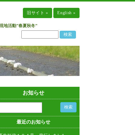
旧サイト »
English »
現地活動”春夏秋冬”
お知らせ
最近のお知らせ