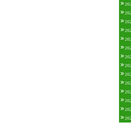
20
20
20
20
20
20
20
20
20
20
20
20
20
20