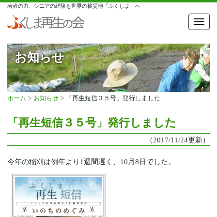
若者の力、シニアの経験を世界の被災地「ふくしま」へ
Toggl
navig
お知らせ
ホーム
お知らせ
「再生短信３５号」発行しました
「再生短信３５号」発行しました
（2017/11/24更新）
今年の稲刈は例年より1週間遅く、10月8日でした。