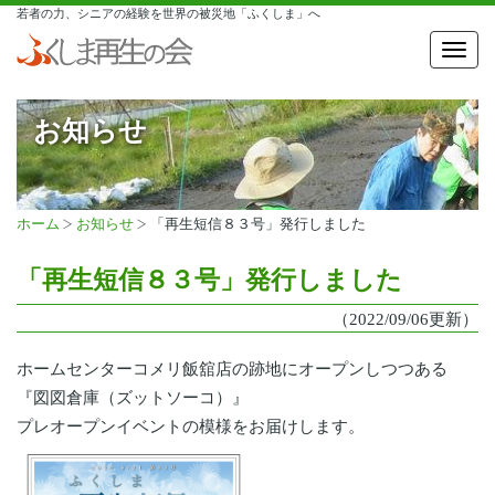
若者の力、シニアの経験を世界の被災地「ふくしま」へ
Toggl
navig
お知らせ
ホーム
お知らせ
「再生短信８３号」発行しました
「再生短信８３号」発行しました
（2022/09/06更新）
ホームセンターコメリ飯舘店の跡地にオープンしつつある
『図図倉庫（ズットソーコ）』
プレオープンイベントの模様をお届けします。