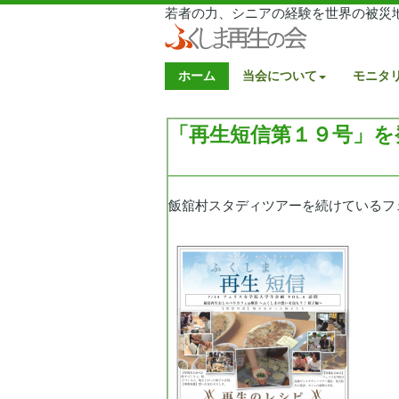
若者の力、シニアの経験を世界の被災
ホーム
当会について
モニタ
「再生短信第１９号」を
飯舘村スタディツアーを続けているフ