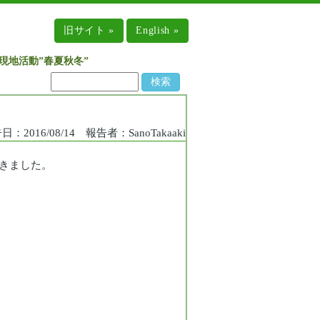
旧サイト »
English »
現地活動”春夏秋冬”
016/08/14 報告者：SanoTakaaki
きました。