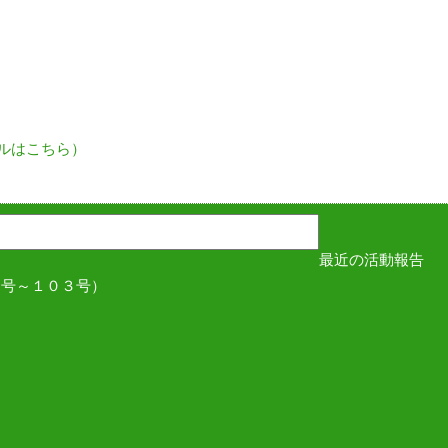
ルはこちら）
最近の活動報告
１号～１０３号）
た
た
た
た